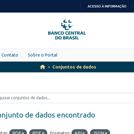
ACESSO À INFORMAÇÃO
IR
PARA
O
CONTEÚDO
Contato
Sobre o Portal
Conjuntos de dados
onjunto de dados encontrado
etas:
ROF
RDE
Formatos:
API
JSON