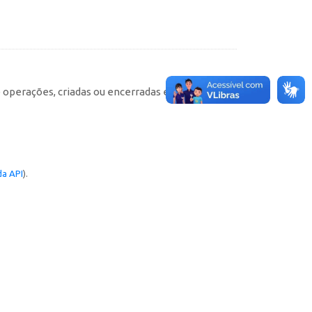
e operações, criadas ou encerradas em cada
a API
).