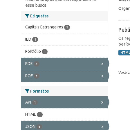
essa busca
Organ
Etiquetas
Capitais Estrangeiros
1
Publ
Os re
IED
1
perío
Portfólio
1
HTM
RDE
x
1
Você t
ROF
x
1
Formatos
API
x
1
HTML
1
JSON
x
1