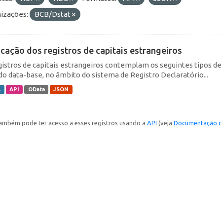
izações:
BCB/Dstat
icação dos registros de capitais estrangeiros
gistros de capitais estrangeiros contemplam os seguintes tipos d
do data-base, no âmbito do sistema de Registro Declaratório...
L
API
OData
JSON
ambém pode ter acesso a esses registros usando a
API
(veja
Documentação d