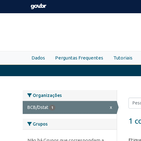
Skip to main content
Dados
Perguntas Frequentes
Tutoriais
Organizações
BCB/Dstat
x
1
1 c
Grupos
Etiqu
Não há Grupos que correspondam a