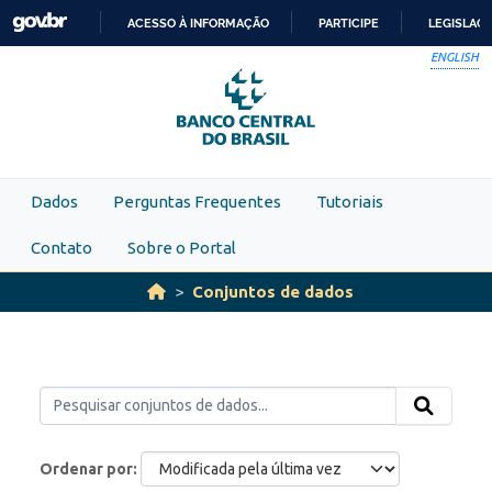
Skip to main content
ACESSO À INFORMAÇÃO
PARTICIPE
LEGISLAÇ
IR
ENGLISH
PARA
O
CONTEÚDO
Dados
Perguntas Frequentes
Tutoriais
Contato
Sobre o Portal
Conjuntos de dados
Ordenar por