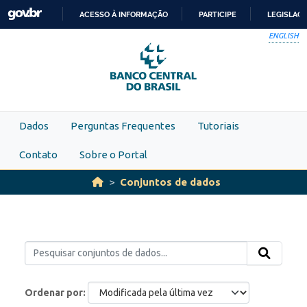
Skip to main content
ACESSO À INFORMAÇÃO
PARTICIPE
LEGISLAÇ
IR
ENGLISH
PARA
O
CONTEÚDO
Dados
Perguntas Frequentes
Tutoriais
Contato
Sobre o Portal
Conjuntos de dados
Ordenar por