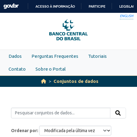
Skip to main content
ACESSO À INFORMAÇÃO
PARTICIPE
LEGISLAÇ
IR
ENGLISH
PARA
O
CONTEÚDO
Dados
Perguntas Frequentes
Tutoriais
Contato
Sobre o Portal
Conjuntos de dados
Ordenar por