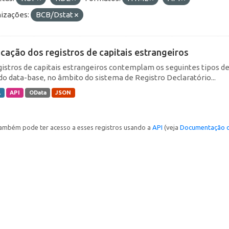
izações:
BCB/Dstat
icação dos registros de capitais estrangeiros
gistros de capitais estrangeiros contemplam os seguintes tipos d
do data-base, no âmbito do sistema de Registro Declaratório...
L
API
OData
JSON
ambém pode ter acesso a esses registros usando a
API
(veja
Documentação d