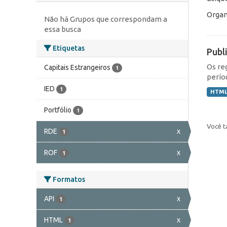
Organ
Não há Grupos que correspondam a
essa busca
Etiquetas
Publ
Os re
Capitais Estrangeiros
1
perío
IED
1
HTM
Portfólio
1
Você t
RDE
x
1
ROF
x
1
Formatos
API
x
1
HTML
x
1