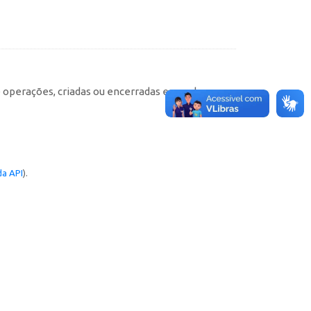
e operações, criadas ou encerradas em cada
a API
).