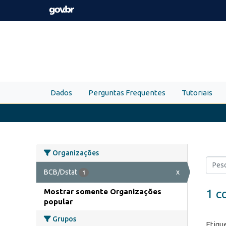
Skip to main content
Dados
Perguntas Frequentes
Tutoriais
Organizações
BCB/Dstat
x
1
1 c
Mostrar somente Organizações
popular
Grupos
Etiqu