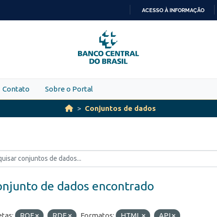
ACESSO À INFORMAÇÃO
IR
PARA
O
CONTEÚDO
Contato
Sobre o Portal
Conjuntos de dados
onjunto de dados encontrado
etas:
ROF
RDE
Formatos:
HTML
API