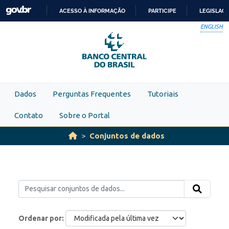
Skip to main content
ACESSO À INFORMAÇÃO
PARTICIPE
LEGISLAÇ
IR
ENGLISH
PARA
O
CONTEÚDO
Dados
Perguntas Frequentes
Tutoriais
Contato
Sobre o Portal
Conjuntos de dados
Ordenar por