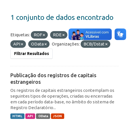
1 conjunto de dados encontrado
Etiquetas:
ROF
RDE
Formatos:
HTML
API
OData
Organizações:
BCB/Dstat
Filtrar Resultados
Publicação dos registros de capitais
estrangeiros
Os registros de capitais estrangeiros contemplam os
seguintes tipos de operações, criadas ou encerradas
em cada período data-base, no âmbito do sistema de
Registro Declaratório...
HTML
API
OData
JSON