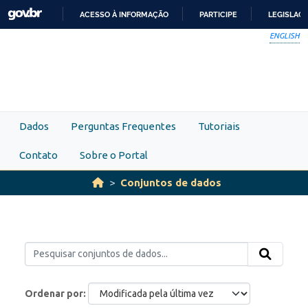
Skip to main content
ACESSO À INFORMAÇÃO
PARTICIPE
LEGISLAÇ
IR
ENGLISH
PARA
O
CONTEÚDO
Dados
Perguntas Frequentes
Tutoriais
Contato
Sobre o Portal
Conjuntos de dados
Ordenar por