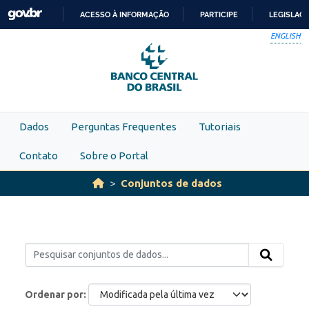
Skip to main content
ACESSO À INFORMAÇÃO
PARTICIPE
LEGISLAÇ
IR
ENGLISH
PARA
O
CONTEÚDO
Dados
Perguntas Frequentes
Tutoriais
Contato
Sobre o Portal
Conjuntos de dados
Ordenar por