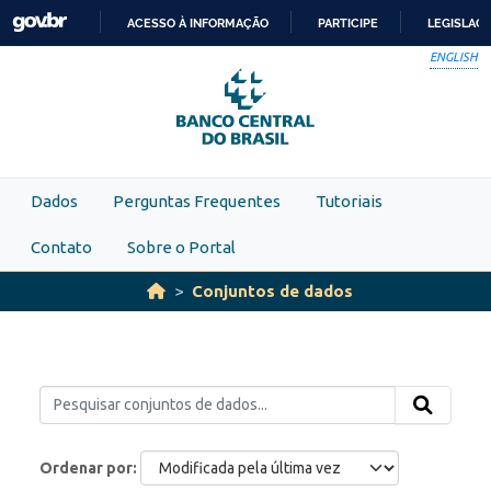
Skip to main content
ACESSO À INFORMAÇÃO
PARTICIPE
LEGISLAÇ
IR
ENGLISH
PARA
O
CONTEÚDO
Dados
Perguntas Frequentes
Tutoriais
Contato
Sobre o Portal
Conjuntos de dados
Ordenar por