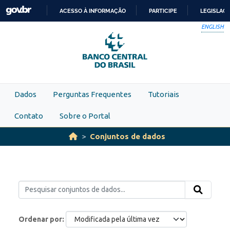
Skip to main content
ACESSO À INFORMAÇÃO
PARTICIPE
LEGISLAÇ
IR
ENGLISH
PARA
O
CONTEÚDO
Dados
Perguntas Frequentes
Tutoriais
Contato
Sobre o Portal
Conjuntos de dados
Ordenar por