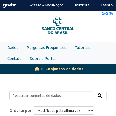
Skip to main content
ACESSO À INFORMAÇÃO
PARTICIPE
LEGISLAÇ
IR
ENGLISH
PARA
O
CONTEÚDO
Dados
Perguntas Frequentes
Tutoriais
Contato
Sobre o Portal
Conjuntos de dados
Ordenar por