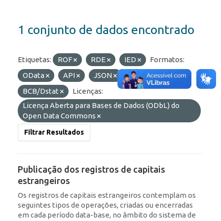
1 conjunto de dados encontrado
Etiquetas:
ROF
RDE
IED
Formatos:
OData
API
JSON
Organizações:
BCB/Dstat
Licenças:
Licença Aberta para Bases de Dados (ODbL) do
Open Data Commons
Filtrar Resultados
Publicação dos registros de capitais
estrangeiros
Os registros de capitais estrangeiros contemplam os
seguintes tipos de operações, criadas ou encerradas
em cada período data-base, no âmbito do sistema de