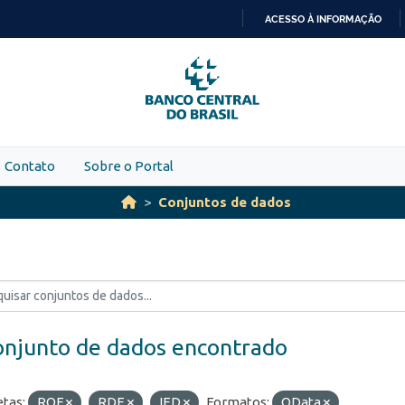
ACESSO À INFORMAÇÃO
IR
PARA
O
CONTEÚDO
Contato
Sobre o Portal
Conjuntos de dados
onjunto de dados encontrado
etas:
ROF
RDE
IED
Formatos:
OData