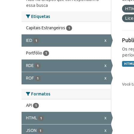
essa busca
HT
Etiquetas
Lic
Capitais Estrangeiros
1
Publ
IED
x
1
Os re
Portfólio
1
perío
HTM
RDE
x
1
ROF
x
1
Você t
Formatos
API
1
HTML
x
1
JSON
x
1