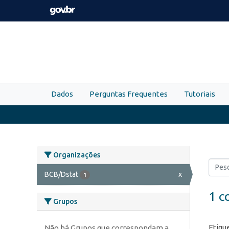
Skip to main content
Dados
Perguntas Frequentes
Tutoriais
Organizações
BCB/Dstat
x
1
1 c
Grupos
Etiqu
Não há Grupos que correspondam a