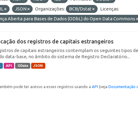
ML
JSON
Organizações:
BCB/Dstat
Licenças:
ença Aberta para Bases de Dados (ODbL) do Open Data Commons
icação dos registros de capitais estrangeiros
gistros de capitais estrangeiros contemplam os seguintes tipos d
do data-base, no âmbito do sistema de Registro Declaratório...
L
API
OData
JSON
ambém pode ter acesso a esses registros usando a
API
(veja
Documentação d