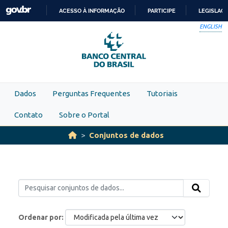
Skip to main content
ACESSO À INFORMAÇÃO
PARTICIPE
LEGISLAÇ
IR
ENGLISH
PARA
O
CONTEÚDO
Dados
Perguntas Frequentes
Tutoriais
Contato
Sobre o Portal
Conjuntos de dados
Ordenar por