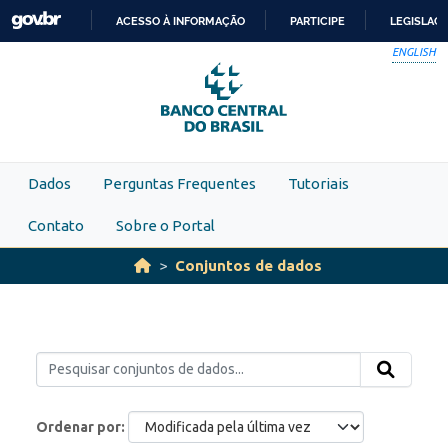
Skip to main content
ACESSO À INFORMAÇÃO
PARTICIPE
LEGISLAÇ
IR
ENGLISH
PARA
O
CONTEÚDO
Dados
Perguntas Frequentes
Tutoriais
Contato
Sobre o Portal
Conjuntos de dados
Ordenar por