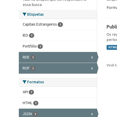
essa busca
Forma
Etiquetas
Capitais Estrangeiros
1
Publ
Os re
IED
1
perío
Portfólio
1
HTM
RDE
x
1
Você t
ROF
x
1
Formatos
API
1
HTML
1
JSON
x
1