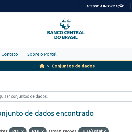
ACESSO À INFORMAÇÃO
IR
PARA
O
CONTEÚDO
Contato
Sobre o Portal
Conjuntos de dados
onjunto de dados encontrado
etas:
ROF
RDE
Organizações:
BCB/Dstat