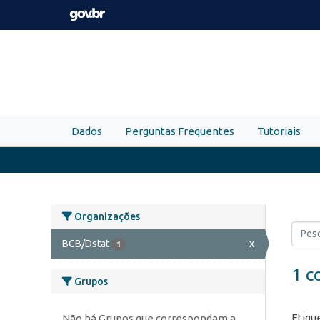
Skip to main content
Dados
Perguntas Frequentes
Tutoriais
Organizações
BCB/Dstat
x
1
1 c
Grupos
Etiqu
Não há Grupos que correspondam a