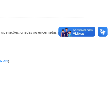
e operações, criadas ou encerradas em cada
a API
).