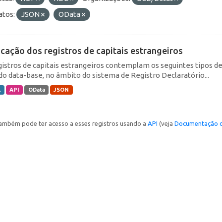
tos:
JSON
OData
icação dos registros de capitais estrangeiros
gistros de capitais estrangeiros contemplam os seguintes tipos d
do data-base, no âmbito do sistema de Registro Declaratório...
L
API
OData
JSON
ambém pode ter acesso a esses registros usando a
API
(veja
Documentação d