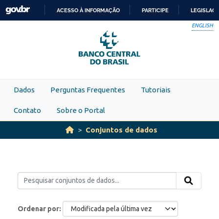
Skip to main content
ACESSO À INFORMAÇÃO
PARTICIPE
LEGISLAÇ
IR
ENGLISH
PARA
O
CONTEÚDO
Dados
Perguntas Frequentes
Tutoriais
Contato
Sobre o Portal
Conjuntos de dados
Ordenar por