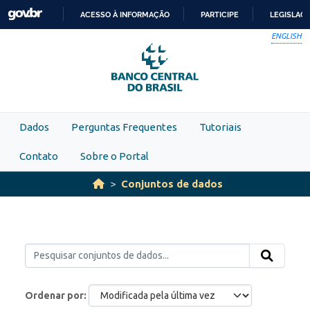
Skip to main content
ACESSO À INFORMAÇÃO
PARTICIPE
LEGISLAÇ
IR
ENGLISH
PARA
O
CONTEÚDO
Dados
Perguntas Frequentes
Tutoriais
Contato
Sobre o Portal
Conjuntos de dados
Ordenar por