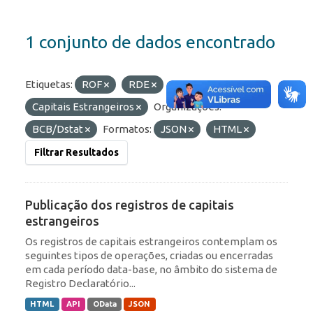
1 conjunto de dados encontrado
Etiquetas:
ROF
RDE
Capitais Estrangeiros
Organizações:
BCB/Dstat
Formatos:
JSON
HTML
Filtrar Resultados
Publicação dos registros de capitais
estrangeiros
Os registros de capitais estrangeiros contemplam os
seguintes tipos de operações, criadas ou encerradas
em cada período data-base, no âmbito do sistema de
Registro Declaratório...
HTML
API
OData
JSON