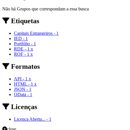
Não há Grupos que correspondam a essa busca
Etiquetas
Capitais Estrangeiros
-
1
IED
-
1
Portfólio
-
1
RDE
-
1
x
ROF
-
1
x
Formatos
API
-
1
x
HTML
-
1
x
JSON
-
1
OData
-
1
Licenças
Licença Aberta...
-
1
close