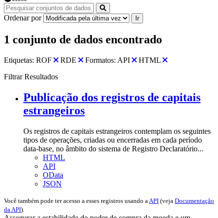
Ordenar por
Ir
1 conjunto de dados encontrado
Etiquetas:
ROF
RDE
Formatos:
API
HTML
Filtrar Resultados
Publicação dos registros de capitais
estrangeiros
Os registros de capitais estrangeiros contemplam os seguintes
tipos de operações, criadas ou encerradas em cada período
data-base, no âmbito do sistema de Registro Declaratório...
HTML
API
OData
JSON
Você também pode ter acesso a esses registros usando a
API
(veja
Documentação
da API
).
Assegurar a estabilidade do poder de compra da moeda e um