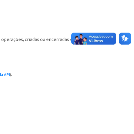
e operações, criadas ou encerradas em cada
a API
).