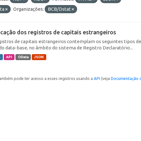
ta
Organizações:
BCB/Dstat
icação dos registros de capitais estrangeiros
gistros de capitais estrangeiros contemplam os seguintes tipos d
do data-base, no âmbito do sistema de Registro Declaratório...
L
API
OData
JSON
ambém pode ter acesso a esses registros usando a
API
(veja
Documentação d