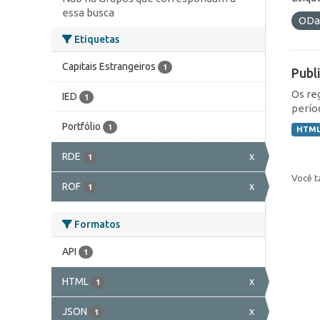
essa busca
ODa
Etiquetas
Capitais Estrangeiros
1
Publ
Os re
IED
1
perío
Portfólio
1
HTM
RDE
x
1
Você t
ROF
x
1
Formatos
API
1
HTML
x
1
JSON
x
1