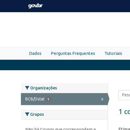
Skip to main content
Dados
Perguntas Frequentes
Tutoriais
Organizações
BCB/Dstat
x
1
1 c
Grupos
Etiqu
Não há Grupos que correspondam a