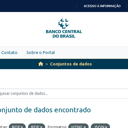
ACESSO À INFORMAÇÃO
IR
PARA
O
CONTEÚDO
Contato
Sobre o Portal
Conjuntos de dados
onjunto de dados encontrado
etas:
ROF
RDE
Formatos:
HTML
JSON