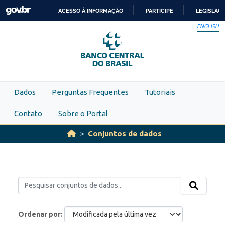
Skip to main content
ACESSO À INFORMAÇÃO
PARTICIPE
LEGISLAÇ
IR
ENGLISH
PARA
O
CONTEÚDO
Dados
Perguntas Frequentes
Tutoriais
Contato
Sobre o Portal
Conjuntos de dados
Ordenar por