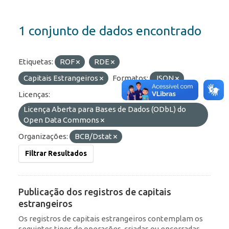
1 conjunto de dados encontrado
Etiquetas:
ROF
RDE
Capitais Estrangeiros
Formatos:
JSON
Licenças:
Licença Aberta para Bases de Dados (ODbL) do
Open Data Commons
Organizações:
BCB/Dstat
Filtrar Resultados
Publicação dos registros de capitais
estrangeiros
Os registros de capitais estrangeiros contemplam os
seguintes tipos de operações, criadas ou encerradas