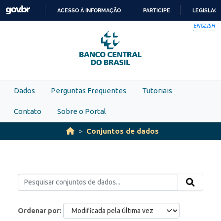
Skip to main content
ACESSO À INFORMAÇÃO
PARTICIPE
LEGISLAÇ
IR
ENGLISH
PARA
O
CONTEÚDO
Dados
Perguntas Frequentes
Tutoriais
Contato
Sobre o Portal
Conjuntos de dados
Ordenar por