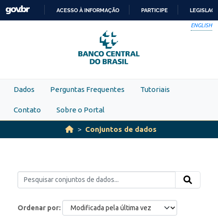
Skip to main content
ACESSO À INFORMAÇÃO
PARTICIPE
LEGISLAÇ
IR
ENGLISH
PARA
O
CONTEÚDO
Dados
Perguntas Frequentes
Tutoriais
Contato
Sobre o Portal
Conjuntos de dados
Ordenar por