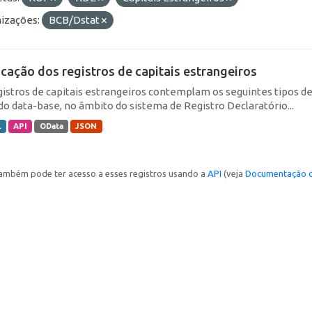
izações:
BCB/Dstat
icação dos registros de capitais estrangeiros
gistros de capitais estrangeiros contemplam os seguintes tipos d
do data-base, no âmbito do sistema de Registro Declaratório...
L
API
OData
JSON
ambém pode ter acesso a esses registros usando a
API
(veja
Documentação d