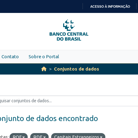
ACESSO À INFORMAÇÃO
IR
PARA
O
CONTEÚDO
Contato
Sobre o Portal
Conjuntos de dados
onjunto de dados encontrado
etas:
ROF
RDE
Capitais Estrangeiros