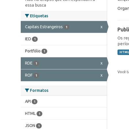
essa busca
Organ
Etiquetas
Capitais Estrangeiros
x
1
Publ
Os re
IED
1
perío
Portfólio
1
HTM
RDE
x
1
Você t
ROF
x
1
Formatos
API
1
HTML
1
JSON
1