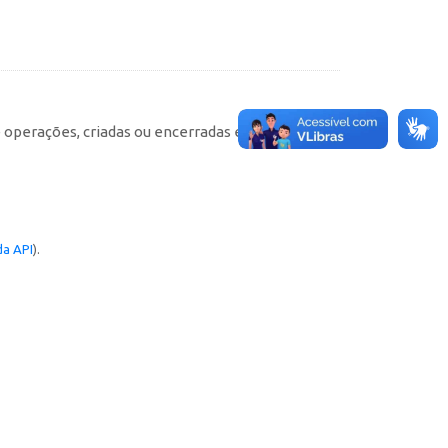
e operações, criadas ou encerradas em cada
a API
).