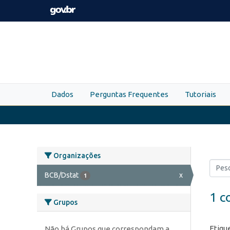
Skip to main content
Dados
Perguntas Frequentes
Tutoriais
Organizações
BCB/Dstat
x
1
1 c
Grupos
Etiqu
Não há Grupos que correspondam a