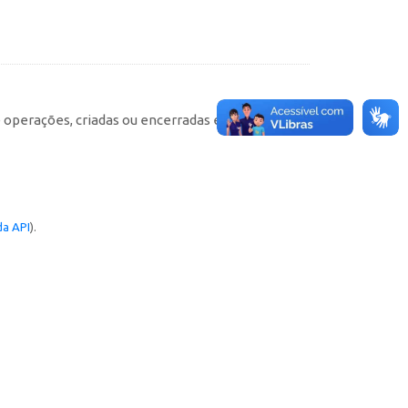
e operações, criadas ou encerradas em cada
a API
).