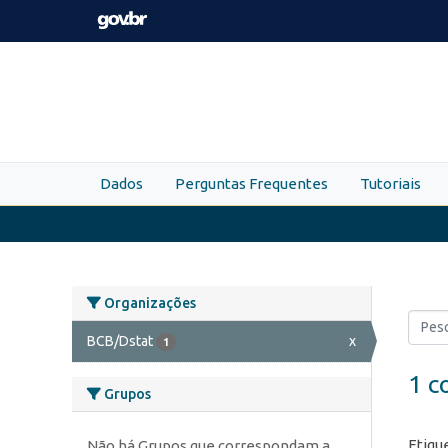
Skip to main content
Dados
Perguntas Frequentes
Tutoriais
Organizações
BCB/Dstat
x
1
1 c
Grupos
Etiqu
Não há Grupos que correspondam a