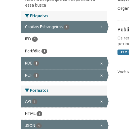
essa busca
Organ
Etiquetas
Capitais Estrangeiros
x
1
Publ
Os re
IED
1
perío
Portfólio
1
HTM
RDE
x
1
Você t
ROF
x
1
Formatos
API
x
1
HTML
1
JSON
x
1