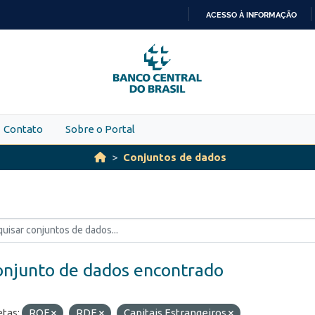
ACESSO À INFORMAÇÃO
IR
PARA
O
CONTEÚDO
Contato
Sobre o Portal
Conjuntos de dados
onjunto de dados encontrado
etas:
ROF
RDE
Capitais Estrangeiros