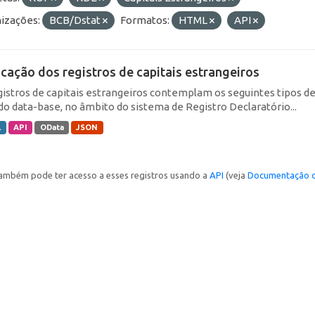
izações:
BCB/Dstat
Formatos:
HTML
API
icação dos registros de capitais estrangeiros
gistros de capitais estrangeiros contemplam os seguintes tipos d
do data-base, no âmbito do sistema de Registro Declaratório...
L
API
OData
JSON
ambém pode ter acesso a esses registros usando a
API
(veja
Documentação d