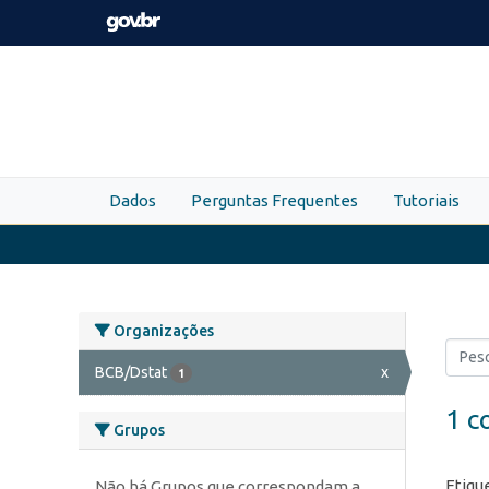
Skip to main content
Dados
Perguntas Frequentes
Tutoriais
Organizações
BCB/Dstat
x
1
1 c
Grupos
Etiqu
Não há Grupos que correspondam a