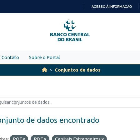
ACESSO À INFORMAÇÃO
IR
PARA
O
CONTEÚDO
Contato
Sobre o Portal
Conjuntos de dados
onjunto de dados encontrado
etas:
ROF
RDE
Capitais Estrangeiros