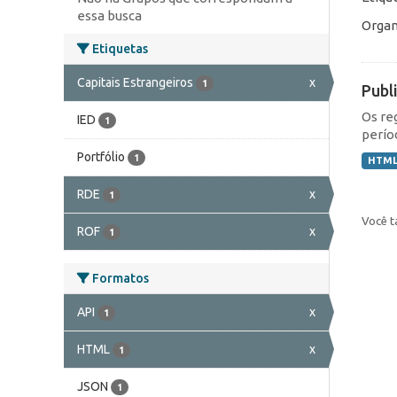
essa busca
Organ
Etiquetas
Capitais Estrangeiros
x
1
Publ
Os re
IED
1
perío
Portfólio
1
HTM
RDE
x
1
Você t
ROF
x
1
Formatos
API
x
1
HTML
x
1
JSON
1