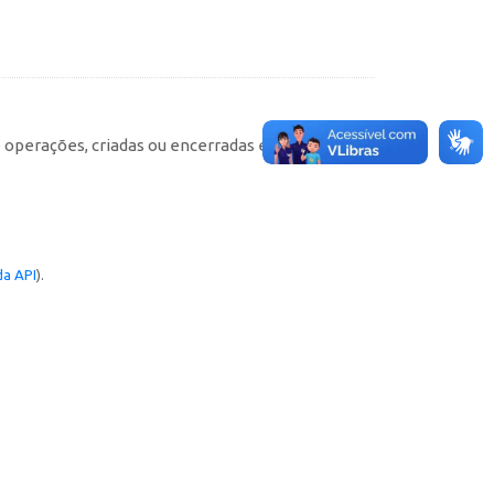
e operações, criadas ou encerradas em cada
a API
).