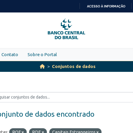
ACESSO À INFORMAÇÃO
IR
PARA
O
CONTEÚDO
Contato
Sobre o Portal
Conjuntos de dados
onjunto de dados encontrado
etas:
ROF
RDE
Capitais Estrangeiros