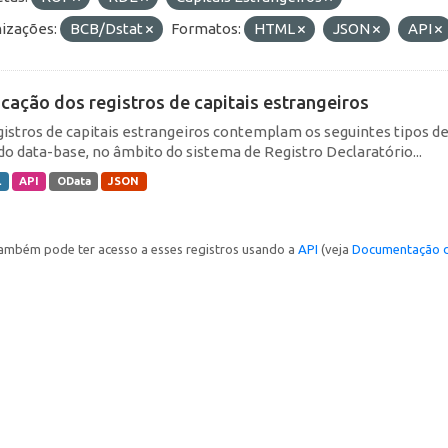
izações:
BCB/Dstat
Formatos:
HTML
JSON
API
icação dos registros de capitais estrangeiros
gistros de capitais estrangeiros contemplam os seguintes tipos d
do data-base, no âmbito do sistema de Registro Declaratório...
L
API
OData
JSON
ambém pode ter acesso a esses registros usando a
API
(veja
Documentação d