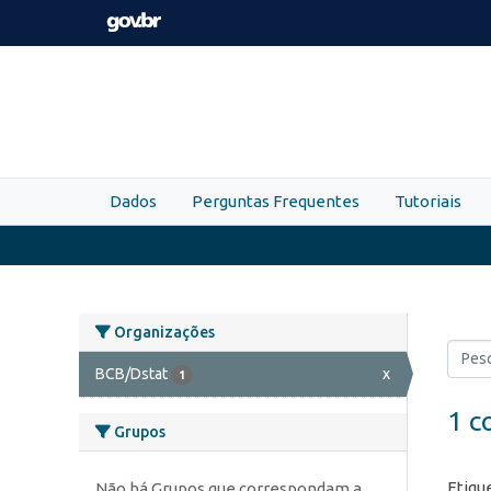
Skip to main content
Dados
Perguntas Frequentes
Tutoriais
Organizações
BCB/Dstat
x
1
1 c
Grupos
Etiqu
Não há Grupos que correspondam a