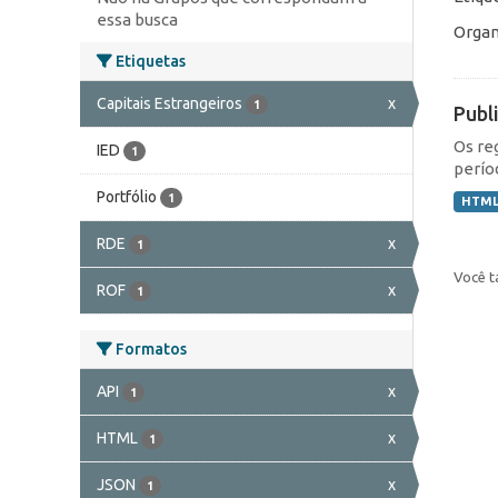
essa busca
Organ
Etiquetas
Capitais Estrangeiros
x
1
Publ
Os re
IED
1
perío
Portfólio
1
HTM
RDE
x
1
Você t
ROF
x
1
Formatos
API
x
1
HTML
x
1
JSON
x
1