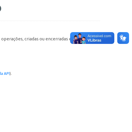
e operações, criadas ou encerradas em cada
a API
).