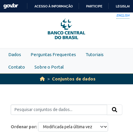
Skip to main content
ACESSO À INFORMAÇÃO
PARTICIPE
LEGISLAÇ
IR
ENGLISH
PARA
O
CONTEÚDO
Dados
Perguntas Frequentes
Tutoriais
Contato
Sobre o Portal
Conjuntos de dados
Ordenar por