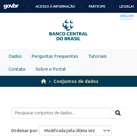
Skip to main content
ACESSO À INFORMAÇÃO
PARTICIPE
LEGISLAÇ
IR
ENGLISH
PARA
O
CONTEÚDO
Dados
Perguntas Frequentes
Tutoriais
Contato
Sobre o Portal
Conjuntos de dados
Ordenar por