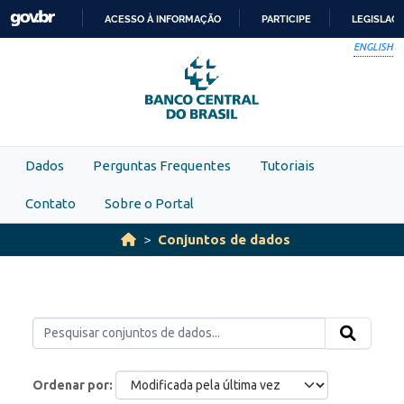
Skip to main content
ACESSO À INFORMAÇÃO
PARTICIPE
LEGISLAÇ
IR
ENGLISH
PARA
O
CONTEÚDO
Dados
Perguntas Frequentes
Tutoriais
Contato
Sobre o Portal
Conjuntos de dados
Ordenar por