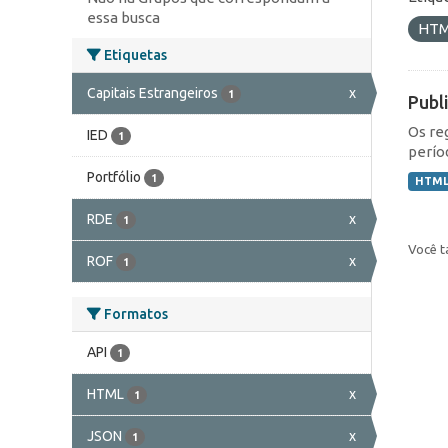
essa busca
HT
Etiquetas
Capitais Estrangeiros
x
1
Publ
Os re
IED
1
perío
Portfólio
1
HTM
RDE
x
1
Você t
ROF
x
1
Formatos
API
1
HTML
x
1
JSON
x
1