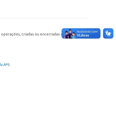
e operações, criadas ou encerradas em cada
a API
).