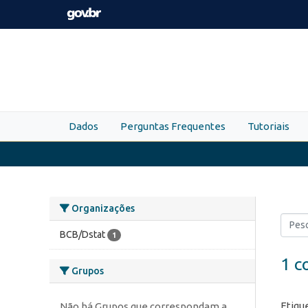
Skip to main content
Dados
Perguntas Frequentes
Tutoriais
Organizações
BCB/Dstat
1
1 c
Grupos
Etiqu
Não há Grupos que correspondam a