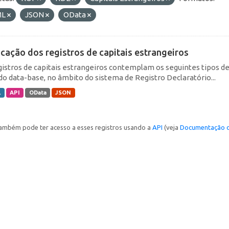
ML
JSON
OData
icação dos registros de capitais estrangeiros
gistros de capitais estrangeiros contemplam os seguintes tipos d
do data-base, no âmbito do sistema de Registro Declaratório...
L
API
OData
JSON
ambém pode ter acesso a esses registros usando a
API
(veja
Documentação d