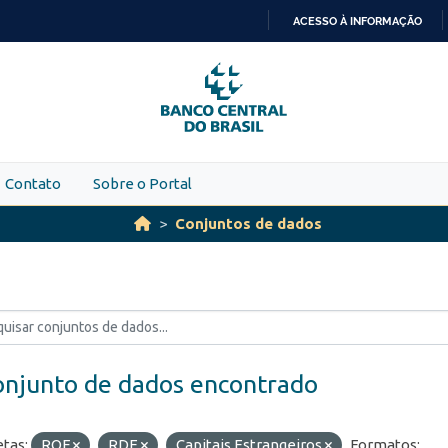
ACESSO À INFORMAÇÃO
IR
PARA
O
CONTEÚDO
Contato
Sobre o Portal
Conjuntos de dados
onjunto de dados encontrado
etas:
ROF
RDE
Capitais Estrangeiros
Formatos: