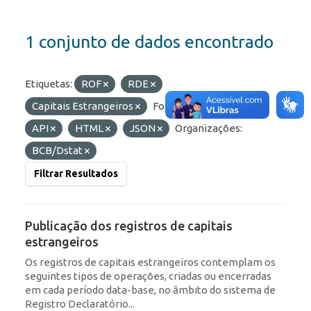
1 conjunto de dados encontrado
Etiquetas:
ROF
RDE
Capitais Estrangeiros
Formatos:
OData
API
HTML
JSON
Organizações:
BCB/Dstat
Filtrar Resultados
Publicação dos registros de capitais
estrangeiros
Os registros de capitais estrangeiros contemplam os
seguintes tipos de operações, criadas ou encerradas
em cada período data-base, no âmbito do sistema de
Registro Declaratório...