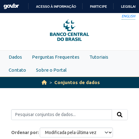
Skip to main content
ACESSO À INFORMAÇÃO
PARTICIPE
LEGISLAÇ
IR
ENGLISH
PARA
O
CONTEÚDO
Dados
Perguntas Frequentes
Tutoriais
Contato
Sobre o Portal
Conjuntos de dados
Ordenar por