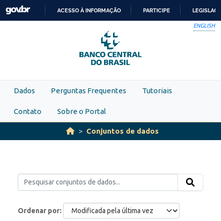
Skip to main content
ACESSO À INFORMAÇÃO
PARTICIPE
LEGISLAÇ
IR
ENGLISH
PARA
O
CONTEÚDO
Dados
Perguntas Frequentes
Tutoriais
Contato
Sobre o Portal
Conjuntos de dados
Ordenar por