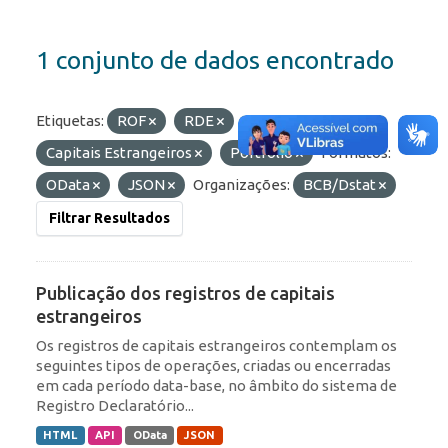
1 conjunto de dados encontrado
Etiquetas:
ROF
RDE
Capitais Estrangeiros
Portfólio
Formatos:
OData
JSON
Organizações:
BCB/Dstat
Filtrar Resultados
Publicação dos registros de capitais
estrangeiros
Os registros de capitais estrangeiros contemplam os
seguintes tipos de operações, criadas ou encerradas
em cada período data-base, no âmbito do sistema de
Registro Declaratório...
HTML
API
OData
JSON