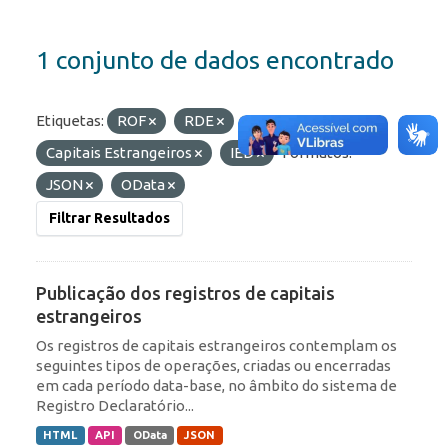
1 conjunto de dados encontrado
Etiquetas:
ROF
RDE
Capitais Estrangeiros
IED
Formatos:
JSON
OData
Filtrar Resultados
Publicação dos registros de capitais
estrangeiros
Os registros de capitais estrangeiros contemplam os
seguintes tipos de operações, criadas ou encerradas
em cada período data-base, no âmbito do sistema de
Registro Declaratório...
HTML
API
OData
JSON