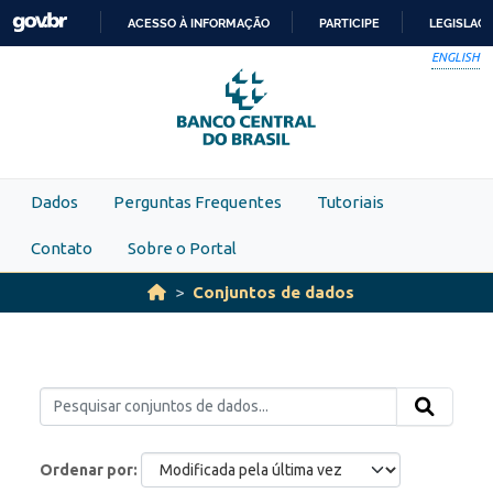
Skip to main content
ACESSO À INFORMAÇÃO
PARTICIPE
LEGISLAÇ
IR
ENGLISH
PARA
O
CONTEÚDO
Dados
Perguntas Frequentes
Tutoriais
Contato
Sobre o Portal
Conjuntos de dados
Ordenar por