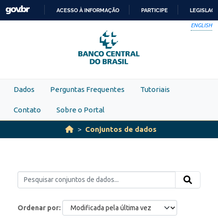
Skip to main content
ACESSO À INFORMAÇÃO
PARTICIPE
LEGISLAÇ
IR
ENGLISH
PARA
O
CONTEÚDO
Dados
Perguntas Frequentes
Tutoriais
Contato
Sobre o Portal
Conjuntos de dados
Ordenar por