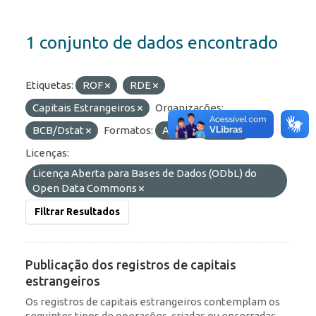
1 conjunto de dados encontrado
Etiquetas:
ROF
RDE
Capitais Estrangeiros
Organizações:
BCB/Dstat
Formatos:
API
OData
Licenças:
Licença Aberta para Bases de Dados (ODbL) do
Open Data Commons
Filtrar Resultados
Publicação dos registros de capitais
estrangeiros
Os registros de capitais estrangeiros contemplam os
seguintes tipos de operações, criadas ou encerradas