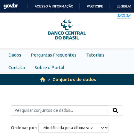
Skip to main content
ACESSO À INFORMAÇÃO
PARTICIPE
LEGISLAÇ
IR
ENGLISH
PARA
O
CONTEÚDO
Dados
Perguntas Frequentes
Tutoriais
Contato
Sobre o Portal
Conjuntos de dados
Ordenar por