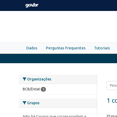
Skip to main content
Dados
Perguntas Frequentes
Tutoriais
Organizações
BCB/Dstat
1
1 c
Grupos
Etiqu
Não há Grupos que correspondam a