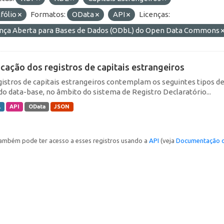
fólio
Formatos:
OData
API
Licenças:
ença Aberta para Bases de Dados (ODbL) do Open Data Commons
icação dos registros de capitais estrangeiros
gistros de capitais estrangeiros contemplam os seguintes tipos d
do data-base, no âmbito do sistema de Registro Declaratório...
L
API
OData
JSON
ambém pode ter acesso a esses registros usando a
API
(veja
Documentação d