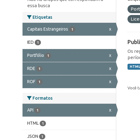
essa busca
Port
Etiquetas
Lic
Capitais Estrangeiros
x
1
Publ
IED
1
Os re
Portfólio
x
1
perío
HTM
RDE
x
1
ROF
x
1
Você t
Formatos
API
x
1
HTML
1
JSON
1