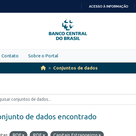
ACESSO À INFORMAÇÃO
IR
PARA
O
CONTEÚDO
Contato
Sobre o Portal
Conjuntos de dados
onjunto de dados encontrado
etas:
ROF
RDE
Capitais Estrangeiros