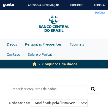
Skip to main content
ACESSO À INFORMAÇÃO
PARTICIPE
LEGISLAÇ
IR
ENGLISH
PARA
O
CONTEÚDO
Dados
Perguntas Frequentes
Tutoriais
Contato
Sobre o Portal
Conjuntos de dados
Ordenar por