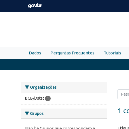
Skip to main content
Dados
Perguntas Frequentes
Tutoriais
Organizações
BCB/Dstat
1
1 c
Grupos
Etiqu
Não há Grupos que correspondam a