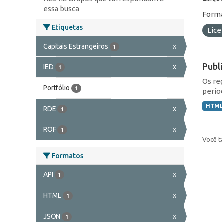
essa busca
Forma
Etiquetas
Lic
Capitais Estrangeiros
x
1
Publ
IED
x
1
Os re
Portfólio
1
perío
HTM
RDE
x
1
ROF
x
1
Você t
Formatos
API
x
1
HTML
x
1
JSON
x
1