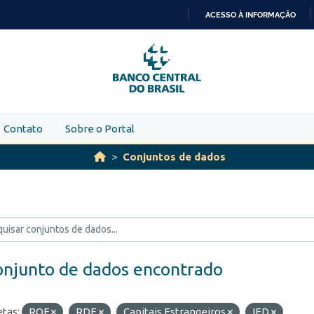
ACESSO À INFORMAÇÃO
IR
PARA
O
CONTEÚDO
Contato
Sobre o Portal
Conjuntos de dados
onjunto de dados encontrado
etas:
ROF
RDE
Capitais Estrangeiros
IED