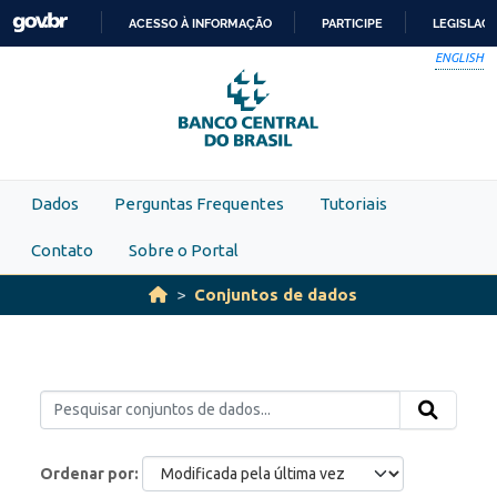
Skip to main content
ACESSO À INFORMAÇÃO
PARTICIPE
LEGISLAÇ
IR
ENGLISH
PARA
O
CONTEÚDO
Dados
Perguntas Frequentes
Tutoriais
Contato
Sobre o Portal
Conjuntos de dados
Ordenar por