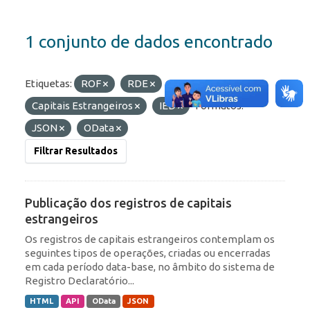
1 conjunto de dados encontrado
Etiquetas:
ROF
RDE
Capitais Estrangeiros
IED
Formatos:
JSON
OData
Filtrar Resultados
Publicação dos registros de capitais
estrangeiros
Os registros de capitais estrangeiros contemplam os
seguintes tipos de operações, criadas ou encerradas
em cada período data-base, no âmbito do sistema de
Registro Declaratório...
HTML
API
OData
JSON