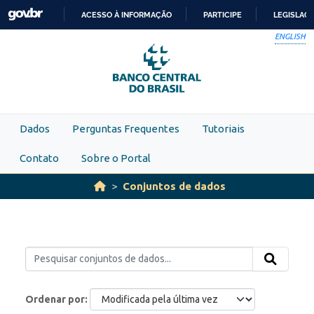
Skip to main content
ACESSO À INFORMAÇÃO
PARTICIPE
LEGISLAÇ
IR
ENGLISH
PARA
O
CONTEÚDO
Dados
Perguntas Frequentes
Tutoriais
Contato
Sobre o Portal
Conjuntos de dados
Ordenar por