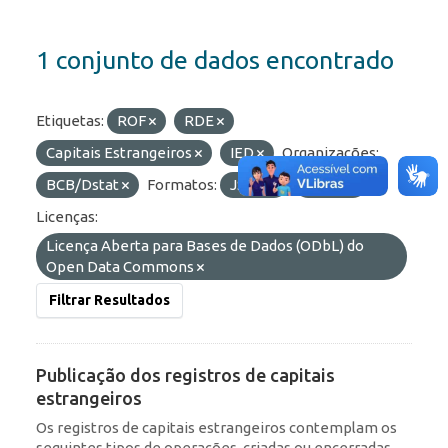
1 conjunto de dados encontrado
Etiquetas:
ROF
RDE
Capitais Estrangeiros
IED
Organizações:
BCB/Dstat
Formatos:
JSON
HTML
Licenças:
Licença Aberta para Bases de Dados (ODbL) do
Open Data Commons
Filtrar Resultados
Publicação dos registros de capitais
estrangeiros
Os registros de capitais estrangeiros contemplam os
seguintes tipos de operações, criadas ou encerradas