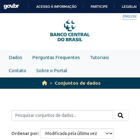
Skip to main content
ACESSO À INFORMAÇÃO
PARTICIPE
LEGISLAÇ
IR
ENGLISH
PARA
O
CONTEÚDO
Dados
Perguntas Frequentes
Tutoriais
Contato
Sobre o Portal
Conjuntos de dados
Ordenar por