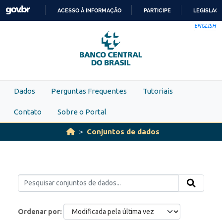
Skip to main content
ACESSO À INFORMAÇÃO
PARTICIPE
LEGISLAÇ
IR
ENGLISH
PARA
O
CONTEÚDO
Dados
Perguntas Frequentes
Tutoriais
Contato
Sobre o Portal
Conjuntos de dados
Ordenar por