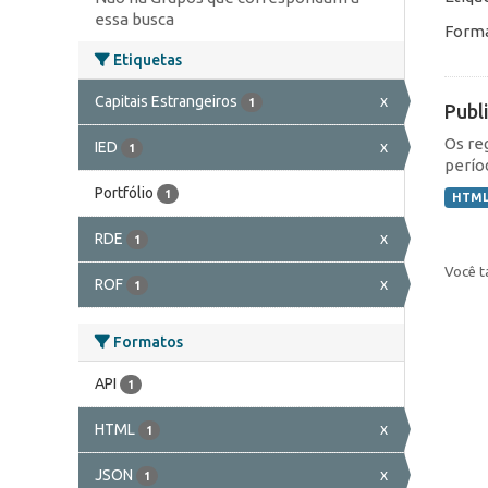
essa busca
Forma
Etiquetas
Capitais Estrangeiros
x
1
Publ
Os re
IED
x
1
perío
Portfólio
1
HTM
RDE
x
1
Você t
ROF
x
1
Formatos
API
1
HTML
x
1
JSON
x
1