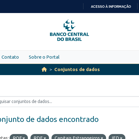
ACESSO À INFORMAÇÃO
IR
PARA
O
CONTEÚDO
Contato
Sobre o Portal
Conjuntos de dados
onjunto de dados encontrado
etas:
ROF
RDE
Capitais Estrangeiros
IED