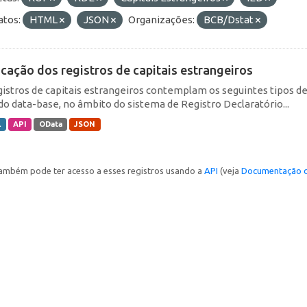
tos:
HTML
JSON
Organizações:
BCB/Dstat
icação dos registros de capitais estrangeiros
gistros de capitais estrangeiros contemplam os seguintes tipos d
do data-base, no âmbito do sistema de Registro Declaratório...
L
API
OData
JSON
ambém pode ter acesso a esses registros usando a
API
(veja
Documentação d