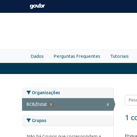
Skip to main content
Dados
Perguntas Frequentes
Tutoriais
Organizações
BCB/Dstat
x
1
1 c
Grupos
Etiqu
Não há Grupos que correspondam a