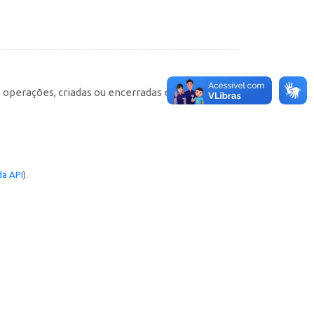
e operações, criadas ou encerradas em cada
a API
).