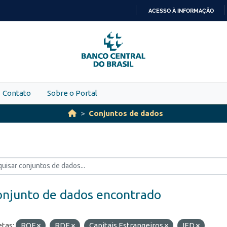
ACESSO À INFORMAÇÃO
IR
PARA
O
CONTEÚDO
Contato
Sobre o Portal
Conjuntos de dados
onjunto de dados encontrado
etas:
ROF
RDE
Capitais Estrangeiros
IED