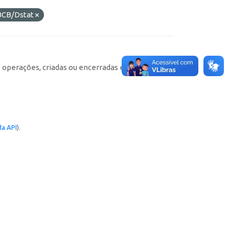
BCB/Dstat
e operações, criadas ou encerradas em cada
a API
).