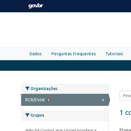
Skip to main content
Dados
Perguntas Frequentes
Tutoriais
Organizações
BCB/Dstat
x
1
1 c
Grupos
Etiqu
Não há Grupos que correspondam a