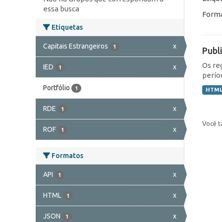
essa busca
Forma
Etiquetas
Capitais Estrangeiros
x
1
Publ
Os re
IED
x
1
perío
Portfólio
1
HTM
RDE
x
1
Você t
ROF
x
1
Formatos
API
x
1
HTML
x
1
JSON
x
1