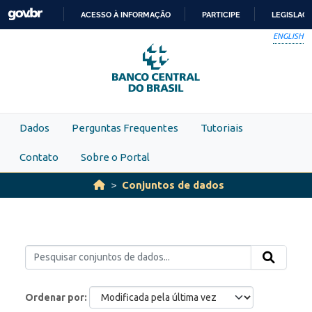
Skip to main content
ACESSO À INFORMAÇÃO
PARTICIPE
LEGISLAÇ
IR
ENGLISH
PARA
O
CONTEÚDO
Dados
Perguntas Frequentes
Tutoriais
Contato
Sobre o Portal
Conjuntos de dados
Ordenar por