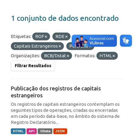
1 conjunto de dados encontrado
Etiquetas:
ROF
RDE
Capitais Estrangeiros
Portfólio
Organizações:
BCB/Dstat
Formatos:
HTML
Filtrar Resultados
Publicação dos registros de capitais
estrangeiros
Os registros de capitais estrangeiros contemplam os
seguintes tipos de operações, criadas ou encerradas
em cada período data-base, no âmbito do sistema de
Registro Declaratório...
HTML
API
OData
JSON