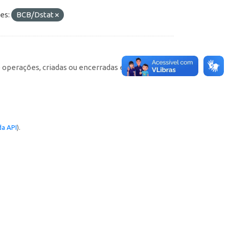
es:
BCB/Dstat
e operações, criadas ou encerradas em cada
a API
).