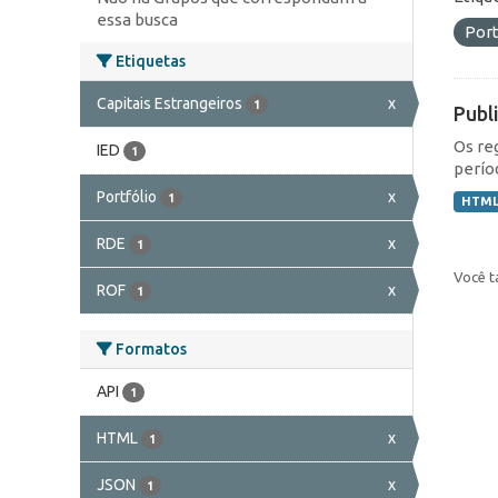
essa busca
Port
Etiquetas
Capitais Estrangeiros
x
1
Publ
Os re
IED
1
perío
Portfólio
x
1
HTM
RDE
x
1
Você t
ROF
x
1
Formatos
API
1
HTML
x
1
JSON
x
1