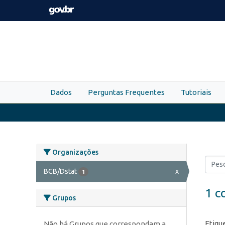
Skip to main content
Dados
Perguntas Frequentes
Tutoriais
Organizações
BCB/Dstat
x
1
1 c
Grupos
Etiqu
Não há Grupos que correspondam a