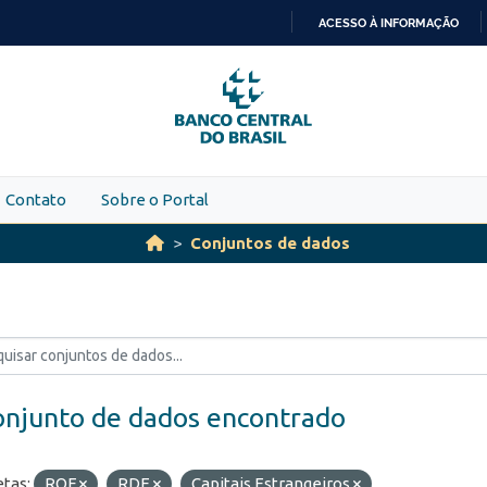
ACESSO À INFORMAÇÃO
IR
PARA
O
CONTEÚDO
Contato
Sobre o Portal
Conjuntos de dados
onjunto de dados encontrado
etas:
ROF
RDE
Capitais Estrangeiros