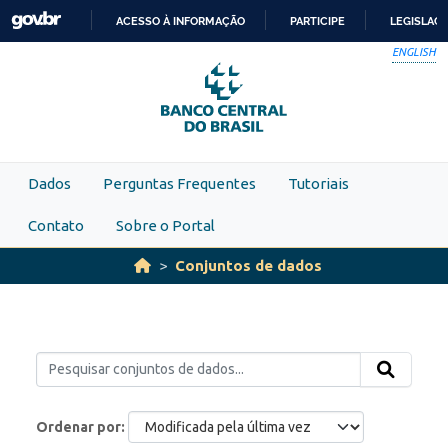
Skip to main content
ACESSO À INFORMAÇÃO
PARTICIPE
LEGISLAÇ
IR
ENGLISH
PARA
O
CONTEÚDO
Dados
Perguntas Frequentes
Tutoriais
Contato
Sobre o Portal
Conjuntos de dados
Ordenar por