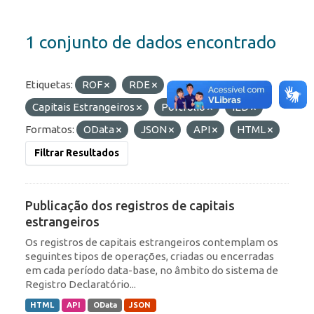
1 conjunto de dados encontrado
Etiquetas:
ROF
RDE
Capitais Estrangeiros
Portfólio
IED
Formatos:
OData
JSON
API
HTML
Filtrar Resultados
Publicação dos registros de capitais
estrangeiros
Os registros de capitais estrangeiros contemplam os
seguintes tipos de operações, criadas ou encerradas
em cada período data-base, no âmbito do sistema de
Registro Declaratório...
HTML
API
OData
JSON