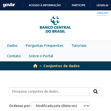
Skip to main content
ACESSO À INFORMAÇÃO
PARTICIPE
LEGISLAÇ
IR
ENGLISH
PARA
O
CONTEÚDO
Dados
Perguntas Frequentes
Tutoriais
Contato
Sobre o Portal
Conjuntos de dados
Ordenar por