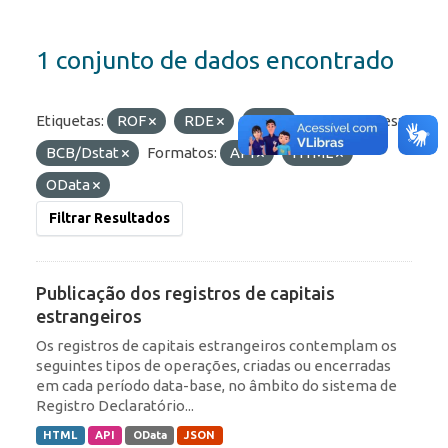
1 conjunto de dados encontrado
Etiquetas:
ROF
RDE
IED
Organizações:
BCB/Dstat
Formatos:
API
HTML
OData
Filtrar Resultados
Publicação dos registros de capitais
estrangeiros
Os registros de capitais estrangeiros contemplam os
seguintes tipos de operações, criadas ou encerradas
em cada período data-base, no âmbito do sistema de
Registro Declaratório...
HTML
API
OData
JSON