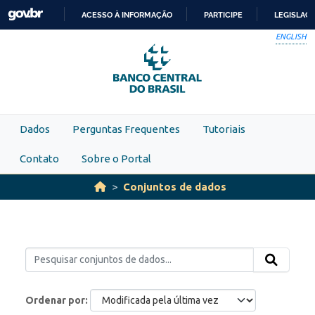
Skip to main content
ACESSO À INFORMAÇÃO
PARTICIPE
LEGISLAÇ
IR
ENGLISH
PARA
O
CONTEÚDO
Dados
Perguntas Frequentes
Tutoriais
Contato
Sobre o Portal
Conjuntos de dados
Ordenar por