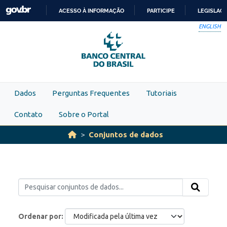
Skip to main content
ACESSO À INFORMAÇÃO
PARTICIPE
LEGISLAÇ
IR
ENGLISH
PARA
O
CONTEÚDO
Dados
Perguntas Frequentes
Tutoriais
Contato
Sobre o Portal
Conjuntos de dados
Ordenar por