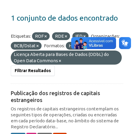
1 conjunto de dados encontrado
Etiquetas:
ROF
RDE
IED
Organizações:
BCB/Dstat
Formatos:
HTML
Licenças:
Licença Aberta para Bases de Dados (ODbL) do
Open Data Commons
Filtrar Resultados
Publicação dos registros de capitais
estrangeiros
Os registros de capitais estrangeiros contemplam os
seguintes tipos de operações, criadas ou encerradas
em cada período data-base, no âmbito do sistema de
Registro Declaratório...